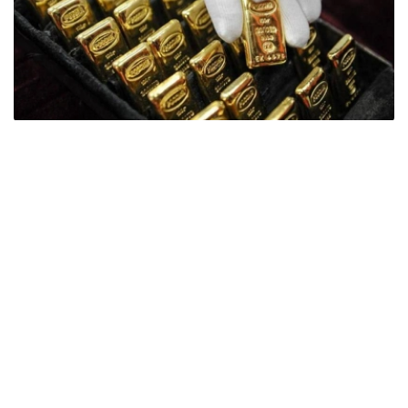
Фото: ӨзА
季度报告显示，哈萨克斯坦国家银行黄金储备增加了15吨。
波兰是2026年第二季度最大的黄金买家。该国在2026年第
二季度增加了51吨黄金储备。
中国购买了33吨黄金，乌兹别克斯坦购买了16吨，哈萨克
斯坦购买了15吨。约旦和捷克共和国的中央银行也分别增加
了6吨黄金储备。
全球各国央行在第二季度共购买了约289吨黄金，比2025年
同期增长了62%。去年同期，黄金购买量约为178吨。
世界黄金协会称，黄金需求的增长受到地缘政治不确定性、