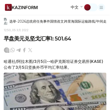
中文
KAZINFORM
热
选举-2026
总统府
任免
事件
国情咨文
跨里海国际运输路线/中间走
点:
12:50, 05 3月 2022
早盘美元兑坚戈汇率1: 501.64
哈通社/阿拉木图/3月5日--哈萨克斯坦证券交易所(KASE)
公布了3月5日坚换外币平均汇率结果。