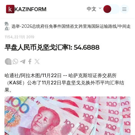
中文
KAZINFORM
热
选举-2026
总统府
任免
事件
国情咨文
跨里海国际运输路线/中间走
点:
11:54, 22 11月 2019
早盘人民币兑坚戈汇率1: 54.6888
哈通社/阿拉木图/11月22日 -- 哈萨克斯坦证券交易所
（KASE）公布了11月22日早盘坚戈兑换外币平均汇率结
果。