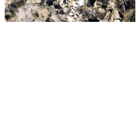
Фото: magnific.com
根据文件，按照批准的矿产储量计算，该矿山计划开采16
年。其中，企业将在13年时间内按照年产100万吨原矿的设
计产能开展生产。用于开发该矿床的地下资源区块总面积为
4.499平方公里。
“矿山总体生产能力确定为年产100万吨，之后产量
将逐步下降。根据设计阶段确定的矿产储量，矿山使
用年限为16年。其中，自按照设计产能（年产100万
吨）启动采矿作业之日起，矿山将运行13年。”文件