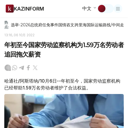
中文
KAZINFORM
热
选举-2026
总统府
任免
事件
国情咨文
跨里海国际运输路线/中间走
点:
13:16, 06 10月 2022
年初至今国家劳动监察机构为1.59万名劳动者
追回拖欠薪资
哈通社/阿斯塔纳/10月6日--年初至今，国家劳动监察机构
已经帮助1.59万名劳动者维护了合法权益。