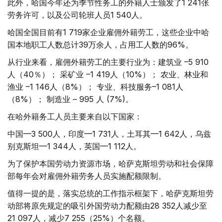
此外，哈国今年还为季节性务工的外籍人士颁发了1 241张
劳务许可，以及公司轮班人员1 540人。
哈国全国目前有1 719家企业雇佣外籍劳工，这些企业中哈
国本地职工人数总计39万余人，占用工人数的96%。
从行业来看，雇佣外籍劳工的主要行业为：建筑业 –5 910
人（40％）； 采矿业 –1 419人（10%）； 农业、林业和
渔业 –1 146人（8%）； 专业、科技服务–1 081人
（8%）； 制造业 – 995 人 (7%)。
在哈外籍务工人员主要来自以下国家：
中国—3 500人，印度—1 731人，土耳其—1 642人，乌兹
别克斯坦—1 344人，英国—1 112人。
为了保护本国劳动力资源市场，哈萨克斯坦劳动和社会保障
部每年会对雇佣外籍劳务人员实施配额限制。
值得一提的是，落实总统的工作指示框架下，哈萨克斯坦劳
动部将原先规定的吸引外国劳动力配额由28 352人减少至
21 097人，减少7 255（25%）个名额。