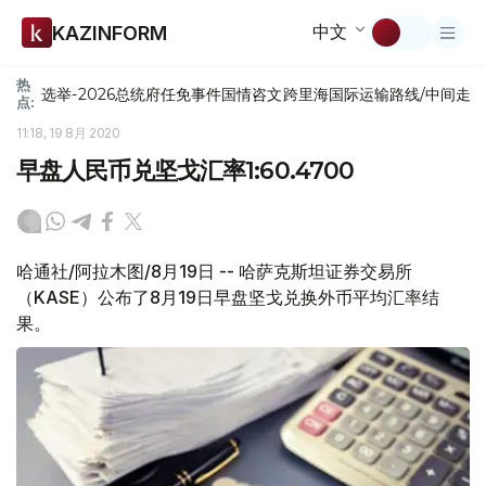
中文
KAZINFORM
热
选举-2026
总统府
任免
事件
国情咨文
跨里海国际运输路线/中间走
点:
11:18, 19 8月 2020
早盘人民币兑坚戈汇率1:60.4700
哈通社/阿拉木图/8月19日 -- 哈萨克斯坦证券交易所
（KASE）公布了8月19日早盘坚戈兑换外币平均汇率结
果。