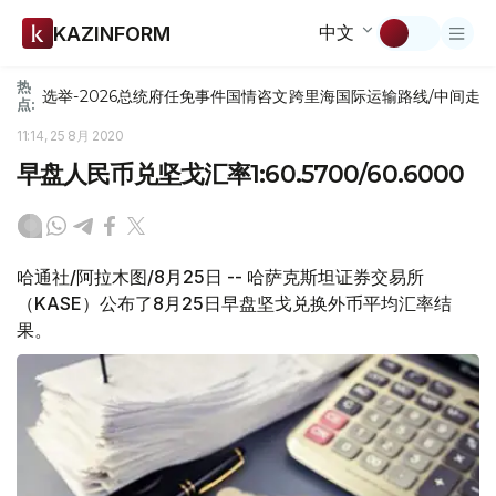
中文
KAZINFORM
热
选举-2026
总统府
任免
事件
国情咨文
跨里海国际运输路线/中间走
点:
11:14, 25 8月 2020
早盘人民币兑坚戈汇率1:60.5700/60.6000
哈通社/阿拉木图/8月25日 -- 哈萨克斯坦证券交易所
（KASE）公布了8月25日早盘坚戈兑换外币平均汇率结
果。