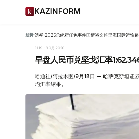
KAZINFORM
选举-2026
总统府
任免
事件
国情咨文
跨里海国际运输路
趋势:
11:19, 18 9月 2020
早盘人民币兑坚戈汇率1:62.34
哈通社/阿拉木图/9月18日 -- 哈萨克斯坦
均汇率结果。