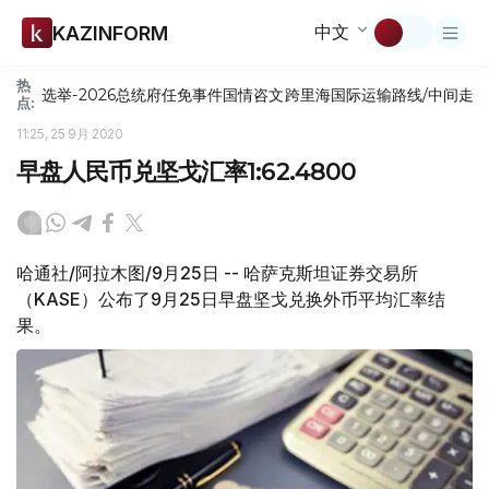
中文
KAZINFORM
热
选举-2026
总统府
任免
事件
国情咨文
跨里海国际运输路线/中间走
点:
11:25, 25 9月 2020
早盘人民币兑坚戈汇率1:62.4800
哈通社/阿拉木图/9月25日 -- 哈萨克斯坦证券交易所
（KASE）公布了9月25日早盘坚戈兑换外币平均汇率结
果。