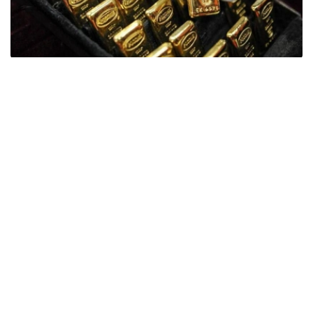
Фото: ӨзА
季度报告显示，哈萨克斯坦国家银行黄金储备增加了15吨。
波兰是2026年第二季度最大的黄金买家。该国在2026年第
二季度增加了51吨黄金储备。
中国购买了33吨黄金，乌兹别克斯坦购买了16吨，哈萨克
斯坦购买了15吨。约旦和捷克共和国的中央银行也分别增加
了6吨黄金储备。
全球各国央行在第二季度共购买了约289吨黄金，比2025年
同期增长了62%。去年同期，黄金购买量约为178吨。
世界黄金协会称，黄金需求的增长受到地缘政治不确定性、
本季度贵金属价格下跌，以及各国寻求国际储备多元化等因
素的影响。