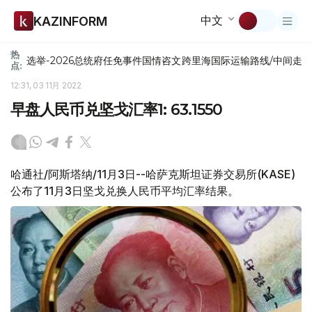
中文
KAZINFORM
热
选举-2026
总统府
任免
事件
国情咨文
跨里海国际运输路线/中间走
点:
12:31, 03 11月 2022
早盘人民币兑坚戈汇率1: 63.1550
哈通社/阿斯塔纳/11月3日--哈萨克斯坦证券交易所(KASE)
公布了11月3日坚戈兑换人民币平均汇率结果。