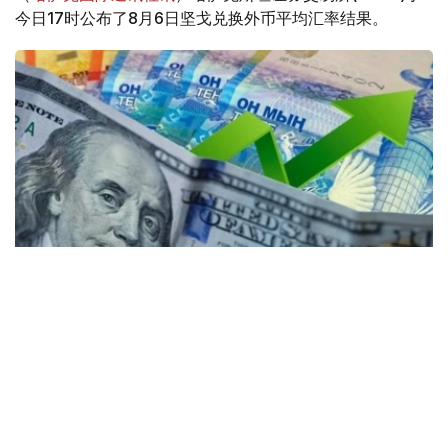
今日17时公布了8月6日坚戈兑换外币平均汇率结果。
Коллаж: Kazinform / Freepik / Pixabay
30个KASE成员参与了交易。
根据现货市场交易结果： 美元兑坚戈（交易工具
USDKZT_TOM）汇率平均报价为1: 467.71（-1.93坚