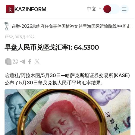
中文
KAZINFORM
热
选举-2026
总统府
任免
事件
国情咨文
跨里海国际运输路线/中间走
点:
12:52, 30 5月 2022
早盘人民币兑坚戈汇率1: 64.5300
哈通社/阿拉木图/5月30日--哈萨克斯坦证券交易所(KASE)
公布了5月30日坚戈兑换人民币平均汇率结果。