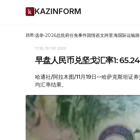
KAZINFORM
选举-2026
总统府
任免
事件
国情咨文
跨里海国际运输路
趋势:
11:35, 19 11月 2020
早盘人民币兑坚戈汇率1: 65.24
哈通社/阿拉木图/11月19日--哈萨克斯坦证
均汇率结果。