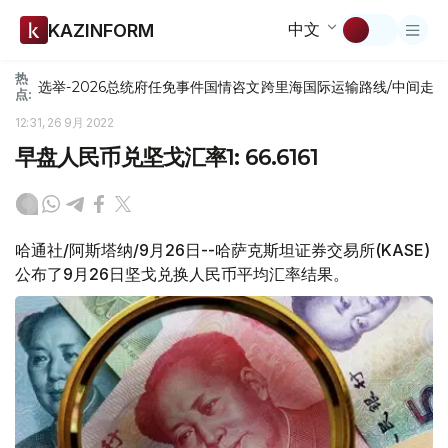
中文
KAZINFORM
热
选举-2026
总统府
任免
事件
国情咨文
跨里海国际运输路线/中间走
点:
12:31, 26 9月 2022
早盘人民币兑坚戈汇率1: 66.6161
哈通社/阿斯塔纳/9月26日--哈萨克斯坦证券交易所(KASE)
公布了9月26日坚戈兑换人民币平均汇率结果。