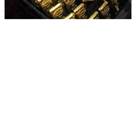
Фото: ӨзА
季度报告显示，哈萨克斯坦国家银行黄金储备增加了15吨。
波兰是2026年第二季度最大的黄金买家。该国在2026年第
二季度增加了51吨黄金储备。
中国购买了33吨黄金，乌兹别克斯坦购买了16吨，哈萨克
斯坦购买了15吨。约旦和捷克共和国的中央银行也分别增加
了6吨黄金储备。
全球各国央行在第二季度共购买了约289吨黄金，比2025年
同期增长了62%。去年同期，黄金购买量约为178吨。
世界黄金协会称，黄金需求的增长受到地缘政治不确定性、
本季度贵金属价格下跌，以及各国寻求国际储备多元化等因
素的影响。