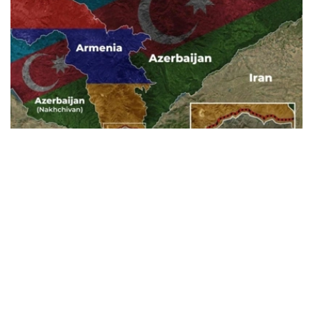
Фото: Baku.ws
亚美尼亚宪法法院称，此案将以书面形式审理。
亚美尼亚政府已将《亚美尼亚与美国在TRIPP项目框架下的
战略合作框架协议》提交宪法法院，以审查其合宪性。宪法
法院作出裁决后，该文件或将提交国民议会批准。
据悉，美国已为TRIPP项目的筹备阶段投资1.4亿美元。