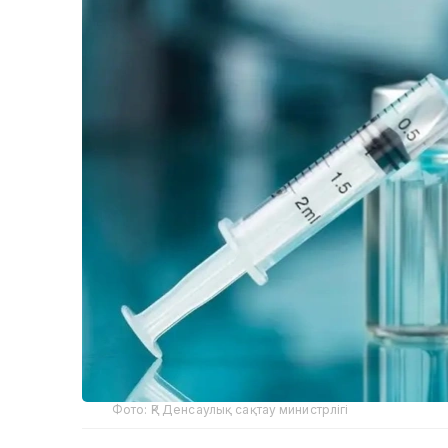
Фото: ҚР Денсаулық сақтау министрлігі