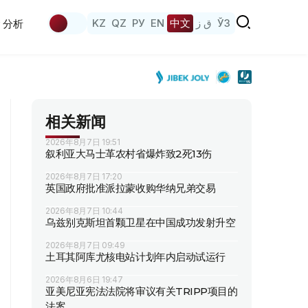
KZ
QZ
РУ
EN
中文
ق ز
ЎЗ
分析
相关新闻
2026年8月7日 19:51
叙利亚大马士革农村省爆炸致2死13伤
2026年8月7日 17:20
英国政府批准派拉蒙收购华纳兄弟交易
2026年8月7日 10:44
乌兹别克斯坦首颗卫星在中国成功发射升空
2026年8月7日 09:49
土耳其阿库尤核电站计划年内启动试运行
2026年8月6日 19:47
亚美尼亚宪法法院将审议有关TRIPP项目的
法案