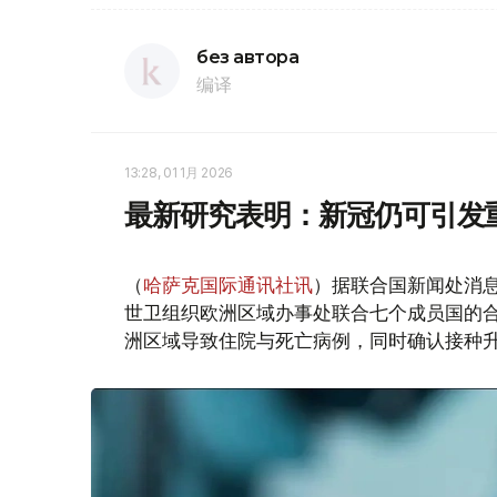
без автора
编译
13:28, 01 1月 2026
最新研究表明：新冠仍可引发
（
哈萨克国际通讯社讯
）据联合国新闻处消
世卫组织欧洲区域办事处联合七个成员国的合作
洲区域导致住院与死亡病例，同时确认接种