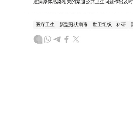
道病原体感染相关的紧迫公共卫生问题作出及时
医疗卫生
新型冠状病毒
世卫组织
科研
木合塔尔 哈力木拉
编译
19:54, 22 12月 2025
世卫组织：欧洲区域超过半数
情