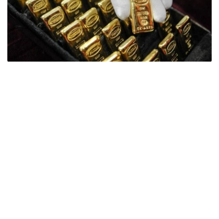
Фото: ӨзА
季度报告显示，哈萨克斯坦国家银行黄金储备增加了15吨。
波兰是2026年第二季度最大的黄金买家。该国在2026年第
二季度增加了51吨黄金储备。
中国购买了33吨黄金，乌兹别克斯坦购买了16吨，哈萨克
斯坦购买了15吨。约旦和捷克共和国的中央银行也分别增加
了6吨黄金储备。
全球各国央行在第二季度共购买了约289吨黄金，比2025年
同期增长了62%。去年同期，黄金购买量约为178吨。
世界黄金协会称，黄金需求的增长受到地缘政治不确定性、