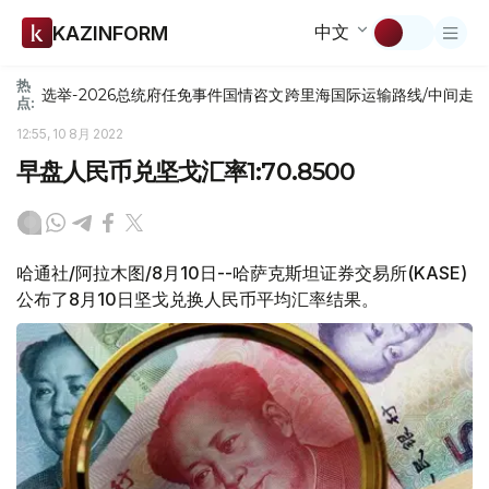
中文
KAZINFORM
热
选举-2026
总统府
任免
事件
国情咨文
跨里海国际运输路线/中间走
点:
12:55, 10 8月 2022
早盘人民币兑坚戈汇率1:70.8500
哈通社/阿拉木图/8月10日--哈萨克斯坦证券交易所(KASE)
公布了8月10日坚戈兑换人民币平均汇率结果。