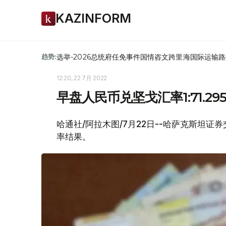
KAZINFORM
选举-2026
总统府
任免
事件
国情咨文
跨里海国际运输路
趋势:
12:20, 22 7月 2022
早盘人民币兑坚戈汇率1:71.295
哈通社/阿拉木图/7月22日--哈萨克斯坦证券
率结果。