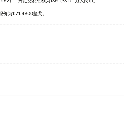
+0.0192），外汇交易总额为139（-31） 万人民币。
价为1:71.4800坚戈。