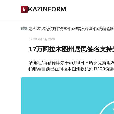
KAZINFORM
选举-2026
总统府
任免
事件
国情咨文
跨里海国际运输路
趋势:
09:28, 04 5月 2019
1.7万阿拉木图州居民签名支
哈通社/塔勒德库尔干/5月4日 - 哈萨克斯坦
帕耶娃目前已在阿拉木图州收集到17100份