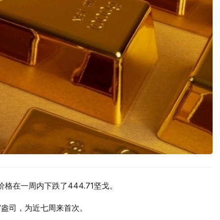
价格在一周内下跌了444.71坚戈。
元/盎司，为近七周来首次。