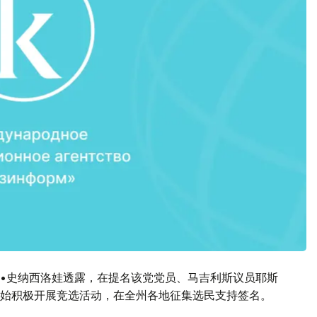
什•史纳西洛娃透露，在提名该党党员、马吉利斯议员耶斯
始积极开展竞选活动，在全州各地征集选民支持签名。