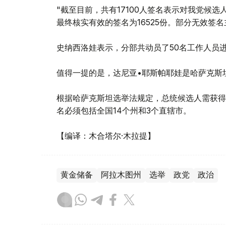
"截至目前，共有17100人签名表示对我党候
最终核实有效的签名为16525份。部分无效签
史纳西洛娃表示，分部共动员了50名工作人员
值得一提的是，达尼亚•耶斯帕耶娃是哈萨克斯
根据哈萨克斯坦选举法规定，总统候选人需获得占
名必须包括全国14个州和3个直辖市。
【编译：木合塔尔·木拉提】
黄金储备
阿拉木图州
选举
政党
政治