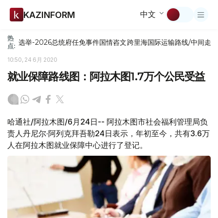
中文
KAZINFORM
热
选举-2026
总统府
任免
事件
国情咨文
跨里海国际运输路线/中间走
点:
10:50, 24 6月 2020
就业保障路线图：阿拉木图1.7万个公民受益
哈通社/阿拉木图/6月24日-- 阿拉木图市社会福利管理局负
责人丹尼尔·阿列克拜吾勒24日表示，年初至今，共有3.6万
人在阿拉木图就业保障中心进行了登记。