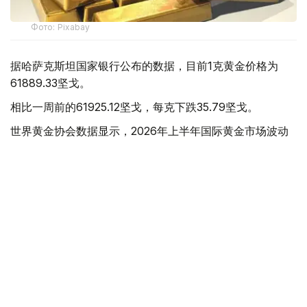
Фото: Pixabay
据哈萨克斯坦国家银行公布的数据，目前1克黄金价格为
61889.33坚戈。
相比一周前的61925.12坚戈，每克下跌35.79坚戈。
世界黄金协会数据显示，2026年上半年国际黄金市场波动
明显。今年1月，国际金价曾12次刷新历史纪录，最高升至
每金衡盎司5405美元；但到6月，金价一度回落至每金衡盎
司4002美元。
世界黄金协会表示，下半年黄金价格走势将主要受到地缘政
治局势、利率变化以及投资者市场情绪等因素影响。
在当前市场环境保持不变的情况下，预计到今年年底，国际
金价将围绕每金衡盎司4100美元上下约5%的区间波动。