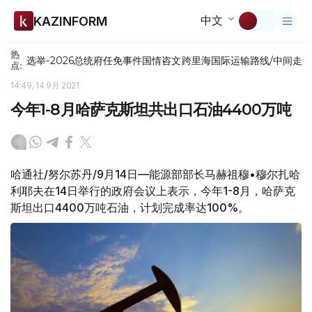
中文
KAZINFORM
热
选举-2026
总统府
任免
事件
国情咨文
跨里海国际运输路线/中间走
点:
14:49, 14 9月 2021
今年1-8月哈萨克斯坦共出口石油4400万吨
哈通社/努尔苏丹/9月14日—能源部部长马赫祖穆•穆尔扎哈
利耶夫在14日举行的政府会议上表示，今年1-8月，哈萨克
斯坦出口4400万吨石油，计划完成率达100%。