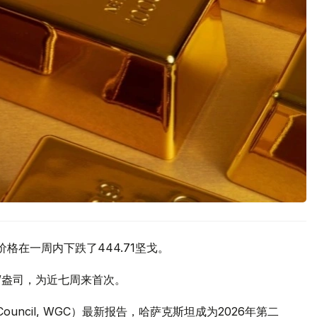
价格在一周内下跌了444.71坚戈。
元/盎司，为近七周来首次。
 Council, WGC）最新报告，哈萨克斯坦成为2026年第二