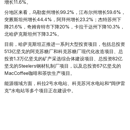
增长11.6%。
分地区来看，乌勒套州增长99.2%，江布尔州增长59.6%，
突厥斯坦州增长44.4%，阿拜州增长23.2%；杰特苏州下
降21.6%，奇姆肯特市下降20%，卡拉干达州下降10.3%，
北哈萨克斯坦州下降3.2%。
目前，哈萨克斯坦正推进一系列大型投资项目，包括总投资
513亿坚戈的阿克苏糖厂和科克苏糖厂现代化改造项目、总
投资1.3万亿坚戈的矿产采选综合体建设项目、总投资82亿
坚戈的Steelers钢材轧制厂项目，以及总投资67亿坚戈的
MacCoffee咖啡和茶饮生产项目。
能源领域方面，科拉2号水电站、科克苏河水电站和“阔伊雷
克”水电站等多个项目正在建设中。
基础设施建设同样持续推进。交通领域包括总投资466亿坚
戈、全长64公里的阿尔腾科利—热特根铁路区段升级改造
项目，以及总投资150亿坚戈的阿拉木图—塔勒德库尔干公
路改扩建项目。