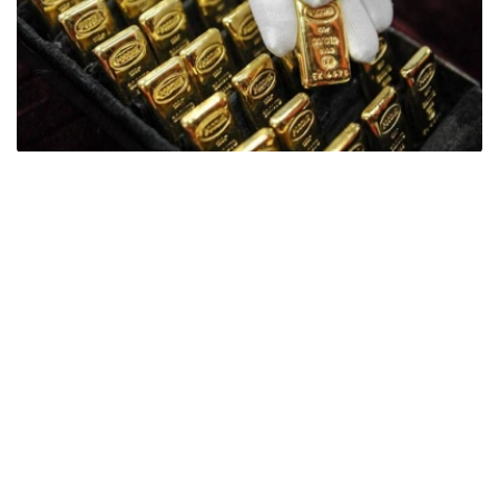
Фото: ӨзА
季度报告显示，哈萨克斯坦国家银行黄金储备增加了15吨。
波兰是2026年第二季度最大的黄金买家。该国在2026年第
二季度增加了51吨黄金储备。
中国购买了33吨黄金，乌兹别克斯坦购买了16吨，哈萨克
斯坦购买了15吨。约旦和捷克共和国的中央银行也分别增加
了6吨黄金储备。
全球各国央行在第二季度共购买了约289吨黄金，比2025年
同期增长了62%。去年同期，黄金购买量约为178吨。
世界黄金协会称，黄金需求的增长受到地缘政治不确定性、