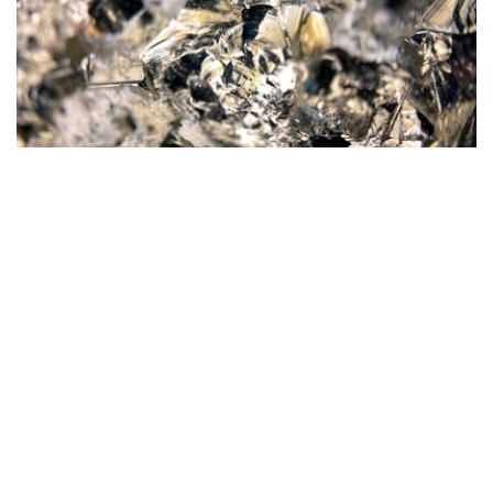
Фото: magnific.com
根据文件，按照批准的矿产储量计算，该矿山计划开采16
年。其中，企业将在13年时间内按照年产100万吨原矿的设
计产能开展生产。用于开发该矿床的地下资源区块总面积为
4.499平方公里。
“矿山总体生产能力确定为年产100万吨，之后产量
将逐步下降。根据设计阶段确定的矿产储量，矿山使