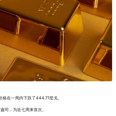
价格在一周内下跌了444.71坚戈。
元/盎司，为近七周来首次。