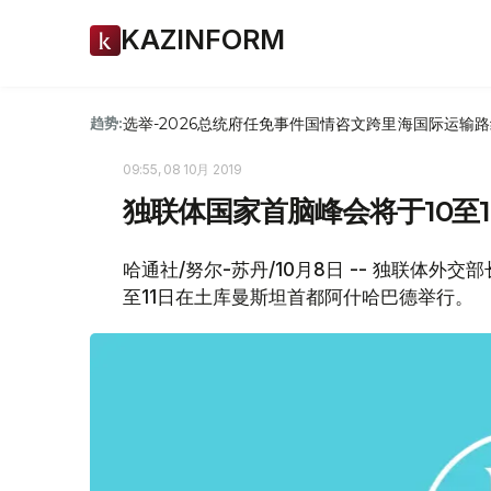
KAZINFORM
选举-2026
总统府
任免
事件
国情咨文
跨里海国际运输路
趋势:
09:55, 08 10月 2019
独联体国家首脑峰会将于10至
哈通社/努尔-苏丹/10月8日 -- 独联体外
至11日在土库曼斯坦首都阿什哈巴德举行。