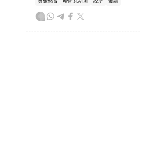
黄金储备
哈萨克斯坦
经济
金融
木合塔尔 哈力木拉
编译
08:31, 31 7月 2026
哈萨克斯坦是全球五大黄金购
（哈萨克国际通讯社讯）根据世界黄金协会（Worl
坦成为2026年第二季度全球央行黄金购买