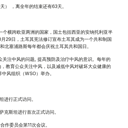
03天） ，离全年的结束还有63天。
是一个横跨欧亚两洲的国家，国土包括西亚的安纳托利亚半
10月29日，土耳其宪法修订宣布土耳其成为一个共和制国
和北塞浦路斯每年都会庆祝土耳其共和国日。
公众关注中风的问题, 提高预防及治疗中风的意识。每年的
活动，教育公众关注中风，以及减低中风对破坏大众健康的
界中风组织（WSO）举办。
斯坦进行正式访问。
对哈萨克斯坦进行首次正式访问。
间合作委员会第11次会议。