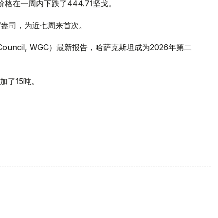
价格在一周内下跌了444.71坚戈。
元/盎司，为近七周来首次。
 Council, WGC）最新报告，哈萨克斯坦成为2026年第二
加了15吨。