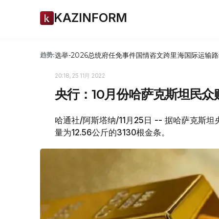
KAZINFORM
选举-2026
总统府
任免
事件
国情咨文
跨里海国际运输路
趋势:
20:18, 25 11月 2022
央行：10月份哈萨克斯坦民众购
哈通社/阿斯塔纳/11月25日 -- 据哈萨克
量为12.56公斤的3130根金条。