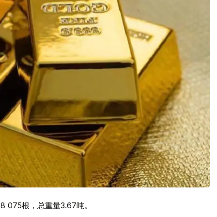
075根，总重量3.67吨。