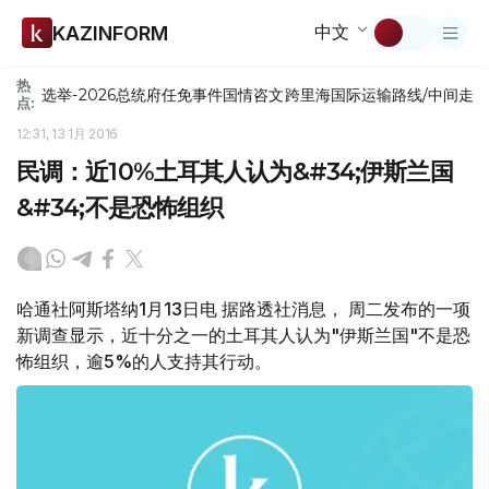
中文
KAZINFORM
热
选举-2026
总统府
任免
事件
国情咨文
跨里海国际运输路线/中间走
点:
12:31, 13 1月 2016
民调：近10%土耳其人认为&#34;伊斯兰国
&#34;不是恐怖组织
哈通社阿斯塔纳1月13日电 据路透社消息， 周二发布的一项
新调查显示，近十分之一的土耳其人认为"伊斯兰国"不是恐
怖组织，逾5%的人支持其行动。