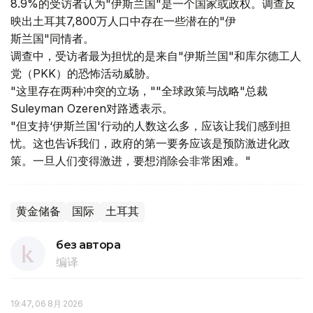
8.9%的受访者认为"伊斯兰国"是一个国家或政权。调查反
映出土耳其7,800万人口中存在一些潜在的"伊
斯兰国"同情者。
调查中，受访者最为担忧的是来自"伊斯兰国"和库尔德工人
党（PKK）的恐怖活动威胁。
"这里存在两种冲突的立场，""全球政策与战略"总裁
Suleyman Ozeren对路透表示。
"但支持‘伊斯兰国'行动的人数这么多，应该让我们感到担
忧。这也告诉我们，政府的第一要务应该是预防激进化政
策。一旦人们变得激进，要想消除会非常困难。"
黄金储备
国际
土耳其
без автора
编译
19:47, 06 8月 2026