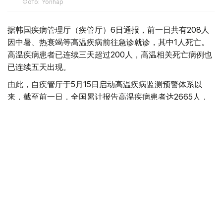
Фото: Yonhap
据韩国疾病管理厅（疾管厅）6日通报，前一日共有208人
因中暑、热衰竭等高温疾病前往急诊就诊，其中1人死亡。
高温疾病患者已连续三天超过200人，高温相关死亡病例也
已连续五天出现。
由此，自疾管厅于5月15日启动高温疾病监测预警体系以
来，截至前一日，全国累计报告高温疾病患者达2665人，
死亡病例增至23例。
今年来报告的高温疾病患者总人数低于去年同期（3330
人）水平，但本月5日报告的单日高温疾病患者人数则为去
年同期（62人）的3.4倍，累计高温相关死亡病例已超过去
年（21例）水平。
韩国
国际
天气