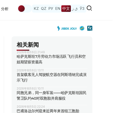
KZ
QZ
РУ
EN
中文
ق ز
ЎЗ
分析
相关新闻
2026年8月6日 21:49
哈萨克斯坦7月劳动力市场活跃 飞行员和空
姐期望薪资最高
2026年8月6日 13:11
首架载客无人驾驶航空器在阿斯塔纳完成演
示飞行
2026年8月6日 10:11
同胞兄弟，同一身军装——哈萨克斯坦国民
警卫队约40对双胞胎并肩服役
2026年8月5日 22:24
巴甫洛达尔州迎来近两年来首组三胞胎