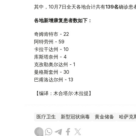
其中，10月7日全天各地合计共有
139
名
确诊患
各地新增康复患者数如下：
奇姆肯特市 - 22
阿特劳州 - 59
卡拉干达州 - 10
库斯塔奈州 - 4
克孜勒奥尔达州 - 1
曼格斯套州 - 30
巴甫洛达尔州 - 13
【编译：木合塔尔·木拉提】
医疗卫生
新型冠状病毒
黄金储备
哈萨克