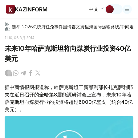
中文
KAZINFORM
热
选举-2026
总统府
任免
事件
国情咨文
跨里海国际运输路线/中间走
点:
11:10, 06 3月 2014
未来10年哈萨克斯坦将向煤炭行业投资40亿
美元
据中商情报网报道称，哈萨克斯坦工新部副部长扎克萨利耶
夫在近日召开的全哈第8届能源研讨会上宣布，未来10年哈
萨克斯坦向煤炭行业的投资将超过6000亿坚戈（约合40亿
美元）。