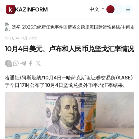
中文
KAZINFORM
热
选举-2026
总统府
任免
事件
国情咨文
跨里海国际运输路线/中间走
点:
19:21, 04 10月 2022
10月4日美元、卢布和人民币兑坚戈汇率情况
哈通社/阿斯塔纳/10月4日--哈萨克斯坦证券交易所(KASE)
于今日17时公布了10月4日坚戈兑换外币平均汇率结果。