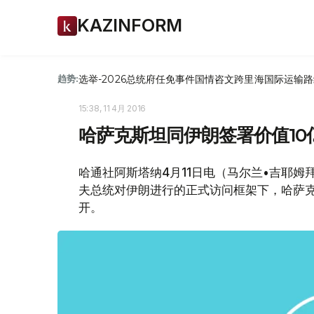
KAZINFORM
选举-2026
总统府
任免
事件
国情咨文
跨里海国际运输路
趋势:
15:38, 11 4月 2016
哈萨克斯坦同伊朗签署价值10
哈通社阿斯塔纳4月11日电（马尔兰•吉耶姆
夫总统对伊朗进行的正式访问框架下，哈萨克
开。