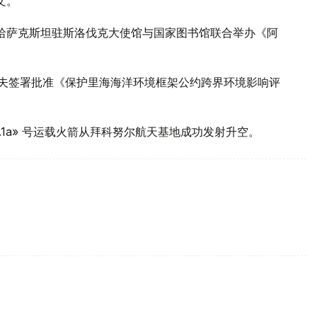
文。
下，哈萨克斯坦驻斯洛伐克大使馆与国家图书馆联合举办《阿
卡耶夫签署批准《保护里海海洋环境框架公约跨界环境影响评
盟2.1a» 号运载火箭从拜科努尔航天基地成功发射升空。