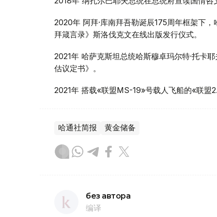
2018年 纳扎尔巴耶夫总统在总统府宣读国情咨
2020年 阿拜·库南拜吾勒诞辰175周年框架
拜箴言录》斯洛伐克文在线出版发行仪式。
2021年 哈萨克斯坦总统哈斯穆卓玛尔特·托
估议定书》。
2021年 搭载«联盟MS-19»号载人飞船的«联
哈通社简报
黄金储备
без автора
编译