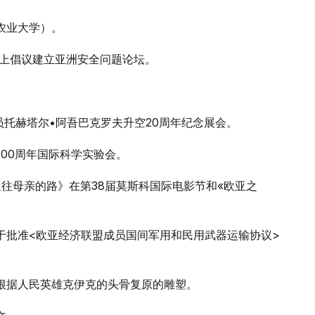
家农业大学）。
大会上倡议建立亚洲安全问题论坛。
。
航员托赫塔尔•阿吾巴克罗夫升空20周年纪念展会。
300周年国际科学实验会。
《通往母亲的路》在第38届莫斯科国际电影节和«欧亚之
关于批准<欧亚经济联盟成员国间军用和民用武器运输协议>
出根据人民英雄克伊克的头骨复原的雕塑。