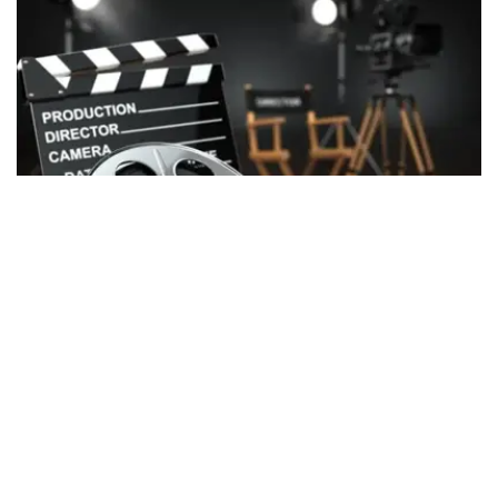
Фото: Kazinform
2026年上半年，共有6部获得国家支持拍摄的国产影片在全
国院线公映，分别为《催眠》（Гипноз）、《来自天堂的
车票》（Билет из рая）、《秋风》（Осенний
бриз）、《库特》（Құт）、《阿比勒》（Әбіл）以及纪录
片《献给她父亲、我的曾祖父、她祖父的姜饼》
（Пряники для ее отца, моего прадеда, ее