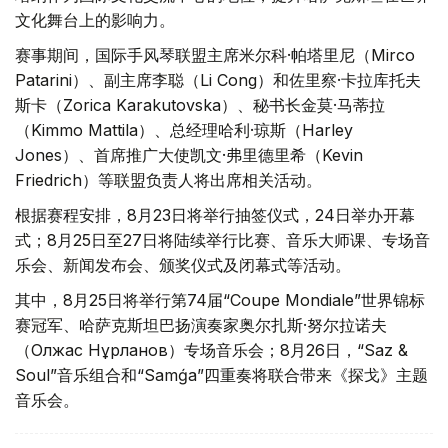
文化舞台上的影响力。
赛事期间，国际手风琴联盟主席米尔科·帕塔里尼（Mirco
Patarini）、副主席李聪（Li Cong）和佐里察·卡拉库托夫
斯卡（Zorica Karakutovska）、秘书长金莫·马蒂拉
（Kimmo Mattila）、总经理哈利·琼斯（Harley
Jones）、首席推广大使凯文·弗里德里希（Kevin
Friedrich）等联盟负责人将出席相关活动。
根据赛程安排，8月23日将举行抽签仪式，24日举办开幕
式；8月25日至27日将陆续举行比赛、音乐大师课、专场音
乐会、新闻发布会、颁奖仪式及闭幕式等活动。
其中，8月25日将举行第74届“Coupe Mondiale”世界锦标
赛冠军、哈萨克斯坦巴扬演奏家奥尔扎斯·努尔拉诺夫
（Олжас Нұрланов）专场音乐会；8月26日，“Saz &
Soul”音乐组合和“Samǵa”四重奏将联合带来《探戈》主题
音乐会。