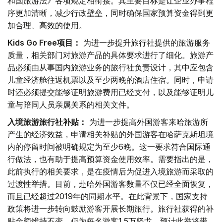
和国旅游法》各项规定相衔接。其主要目标是让企业办事程
序更加清晰，减少行政壁垒，同时确保国家预算资金得到更
加合理、高效的使用。
Kids Go Free项目：
为进一步提升旅行社提供的旅游服务
质量，相关部门对旅游产品的具体要求进行了细化。旅游产
品必须由从事国内旅游业务的旅行社负责设计，其中应包含
儿童经济舱往返机票以及至少两晚的酒店住宿。同时，申请
时还必须提交能够证明旅游费用已经支付，以及能够证明儿
童与陪同人员亲属关系的相关文件。
入境旅游旅行社补贴：
为进一步提高外国游客来哈旅游所
产生的经济效益，申请相关补贴的外国游客在哈萨克斯坦境
内的停留时间被明确规定为至少6晚。这一要求符合国际通
行做法，也有助于提高预算资金使用效率。需要指出的是，
此前执行的相关要求，是在疫情后为促进入境旅游而采取的
过渡性举措。目前，赴哈外国游客数量不仅已经全面恢复，
而且已经超过2019年的同期水平。在此背景下，国家支持
政策将进一步转向鼓励游客开展长期旅行。旅行社获得的补
贴金额维持不变，仍为每名游客1.5万坚戈。预计此举将带