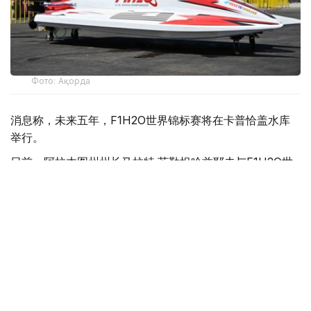
Фото: Ақорда
消息称，未来五年，F1H2O世界锦标赛将在卡普恰盖水库
举行。
日前，阿拉木图州州长马拉特·苏勒坦哈兹耶夫与F1H2O世
界锦标赛运营方H2O Racing公司代表就项目实施前景举行
会谈。
苏勒坦哈兹耶夫表示，举办这一国际顶级赛事将有助于提升
哈萨克斯坦国际影响力，并为旅游业发展注入新的动力。他
指出，地方政府将与旅游和体育部密切合作，为项目实施提
供全方位支持。