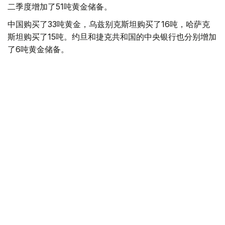
二季度增加了51吨黄金储备。
中国购买了33吨黄金，乌兹别克斯坦购买了16吨，哈萨克
斯坦购买了15吨。约旦和捷克共和国的中央银行也分别增加
了6吨黄金储备。
全球各国央行在第二季度共购买了约289吨黄金，比2025年
同期增长了62%。去年同期，黄金购买量约为178吨。
世界黄金协会称，黄金需求的增长受到地缘政治不确定性、
本季度贵金属价格下跌，以及各国寻求国际储备多元化等因
素的影响。
根据该协会进行的一项调查，89%的央行行长预计未来一
年全球黄金储备量将会增加。45%的受访者表示，他们的
国家计划增加黄金储备。
黄金储备
哈萨克斯坦
经济
央行
金融