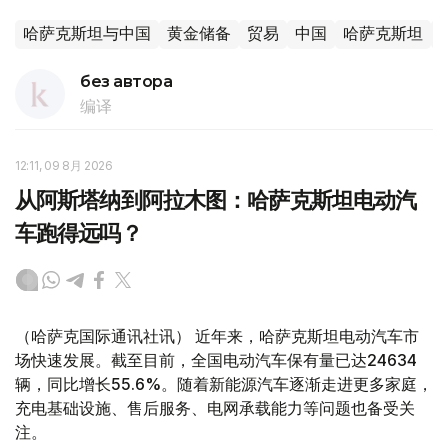
哈萨克斯坦与中国
黄金储备
贸易
中国
哈萨克斯坦
без автора
编译
12:11, 09 8月 2026
从阿斯塔纳到阿拉木图：哈萨克斯坦电动汽
车跑得远吗？
（哈萨克国际通讯社讯） 近年来，哈萨克斯坦电动汽车市
场快速发展。截至目前，全国电动汽车保有量已达24634
辆，同比增长55.6%。随着新能源汽车逐渐走进更多家庭，
充电基础设施、售后服务、电网承载能力等问题也备受关
注。