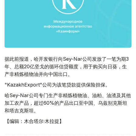
据此前报道，哈开发银行向Sey-Nar公司发放了一笔为期3
年、总额20亿坚戈的循环信贷额度，用于购买向日葵，生
产非精炼植物油并向中国出口。
"KazakhExport"公司为该笔贷款提供保险担保。
哈Sey-Nar公司专门生产非精炼植物油、油粕、油渣及其他
加工农产品，超过60%的产品出口至中国、乌兹别克斯坦
和塔吉克斯坦。
【编辑：木合塔尔·木拉提】