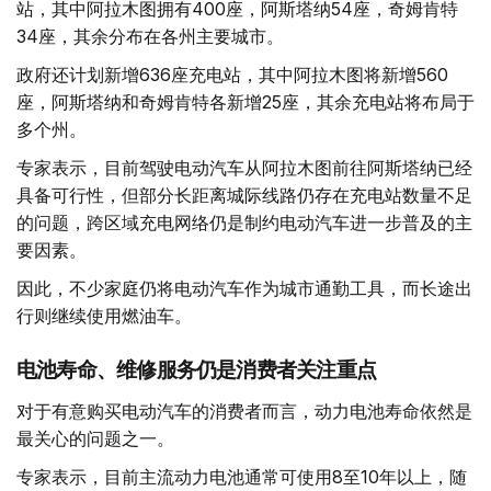
站，其中阿拉木图拥有400座，阿斯塔纳54座，奇姆肯特
34座，其余分布在各州主要城市。
政府还计划新增636座充电站，其中阿拉木图将新增560
座，阿斯塔纳和奇姆肯特各新增25座，其余充电站将布局于
多个州。
专家表示，目前驾驶电动汽车从阿拉木图前往阿斯塔纳已经
具备可行性，但部分长距离城际线路仍存在充电站数量不足
的问题，跨区域充电网络仍是制约电动汽车进一步普及的主
要因素。
因此，不少家庭仍将电动汽车作为城市通勤工具，而长途出
行则继续使用燃油车。
电池寿命、维修服务仍是消费者关注重点
对于有意购买电动汽车的消费者而言，动力电池寿命依然是
最关心的问题之一。
专家表示，目前主流动力电池通常可使用8至10年以上，随