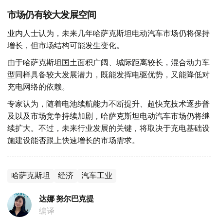
市场仍有较大发展空间
业内人士认为，未来几年哈萨克斯坦电动汽车市场仍将保持
增长，但市场结构可能发生变化。
由于哈萨克斯坦国土面积广阔、城际距离较长，混合动力车
型同样具备较大发展潜力，既能发挥电驱优势，又能降低对
充电网络的依赖。
专家认为，随着电池续航能力不断提升、超快充技术逐步普
及以及市场竞争持续加剧，哈萨克斯坦电动汽车市场仍将继
续扩大。不过，未来行业发展的关键，将取决于充电基础设
施建设能否跟上快速增长的市场需求。
哈萨克斯坦
经济
汽车工业
达娜 努尔巴克提
编译