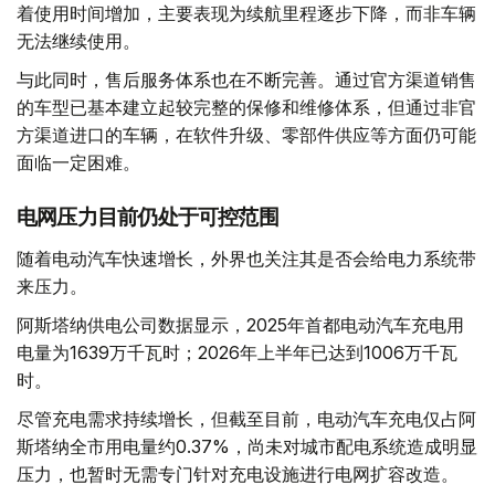
着使用时间增加，主要表现为续航里程逐步下降，而非车辆
无法继续使用。
与此同时，售后服务体系也在不断完善。通过官方渠道销售
的车型已基本建立起较完整的保修和维修体系，但通过非官
方渠道进口的车辆，在软件升级、零部件供应等方面仍可能
面临一定困难。
电网压力目前仍处于可控范围
随着电动汽车快速增长，外界也关注其是否会给电力系统带
来压力。
阿斯塔纳供电公司数据显示，2025年首都电动汽车充电用
电量为1639万千瓦时；2026年上半年已达到1006万千瓦
时。
尽管充电需求持续增长，但截至目前，电动汽车充电仅占阿
斯塔纳全市用电量约0.37%，尚未对城市配电系统造成明显
压力，也暂时无需专门针对充电设施进行电网扩容改造。