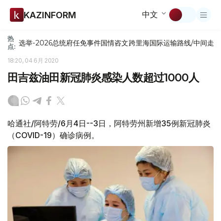
中文
KAZINFORM
热
选举-2026
总统府
任免
事件
国情咨文
跨里海国际运输路线/中间走
点:
18:20, 04 6月 2020
田吉兹油田新冠肺炎感染人数超过1000人
哈通社/阿特劳/6月4日--3日，阿特劳州新增35例新冠肺炎
（COVID-19）确诊病例。