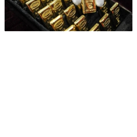
Фото: ӨзА
季度报告显示，哈萨克斯坦国家银行黄金储备增加了15吨。
波兰是2026年第二季度最大的黄金买家。该国在2026年第
二季度增加了51吨黄金储备。
中国购买了33吨黄金，乌兹别克斯坦购买了16吨，哈萨克
斯坦购买了15吨。约旦和捷克共和国的中央银行也分别增加
了6吨黄金储备。
全球各国央行在第二季度共购买了约289吨黄金，比2025年
同期增长了62%。去年同期，黄金购买量约为178吨。
世界黄金协会称，黄金需求的增长受到地缘政治不确定性、
本季度贵金属价格下跌，以及各国寻求国际储备多元化等因