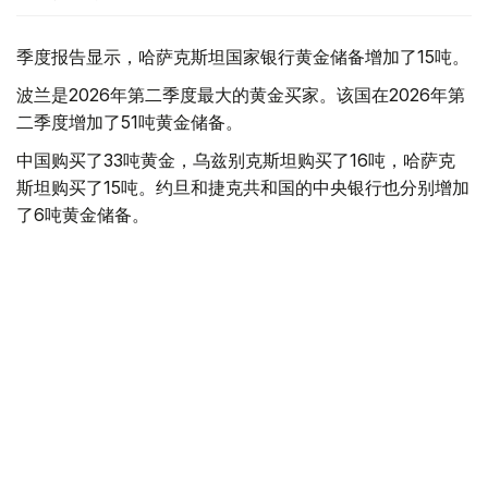
季度报告显示，哈萨克斯坦国家银行黄金储备增加了15吨。
波兰是2026年第二季度最大的黄金买家。该国在2026年第
二季度增加了51吨黄金储备。
中国购买了33吨黄金，乌兹别克斯坦购买了16吨，哈萨克
斯坦购买了15吨。约旦和捷克共和国的中央银行也分别增加
了6吨黄金储备。
全球各国央行在第二季度共购买了约289吨黄金，比2025年
同期增长了62%。去年同期，黄金购买量约为178吨。
世界黄金协会称，黄金需求的增长受到地缘政治不确定性、
本季度贵金属价格下跌，以及各国寻求国际储备多元化等因
素的影响。
根据该协会进行的一项调查，89%的央行行长预计未来一
年全球黄金储备量将会增加。45%的受访者表示，他们的
国家计划增加黄金储备。