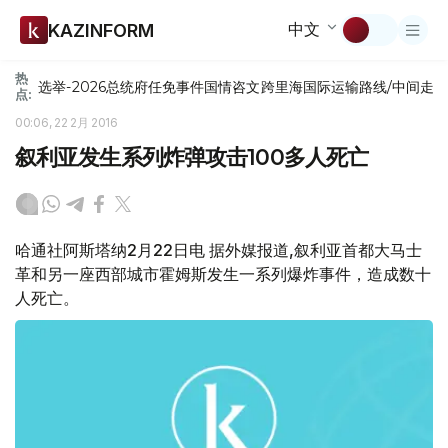
中文
KAZINFORM
热
选举-2026
总统府
任免
事件
国情咨文
跨里海国际运输路线/中间走
点:
00:06, 22 2月 2016
叙利亚发生系列炸弹攻击100多人死亡
哈通社阿斯塔纳2月22日电 据外媒报道,叙利亚首都大马士
革和另一座西部城市霍姆斯发生一系列爆炸事件，造成数十
人死亡。