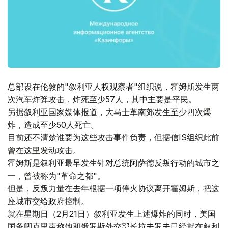
总部设在伦敦的"叙利亚人权观察者"组织说，霍姆斯发生两
次汽车炸弹攻击，炸死至少57人，其中主要是平民。
另据叙利亚国家媒体报道，大马士革南郊发生至少四次爆
炸，造成至少50人死亡。
目前还不清楚谁要为这些攻击事件负责，但据信IS组织此前
曾在这里发动攻击。
霍姆斯是叙利亚最早发生针对总统阿萨德反叛行动的城市之
一，曾被称为"革命之都"。
但是，反叛力量在去年根据一项停火协议离开霍姆斯，把这
座城市交给政府控制。
就在星期日（2月21日）叙利亚发生上述爆炸的同时，美国
国务卿克里声称他和俄罗斯外交部长拉夫罗夫已经就在叙利