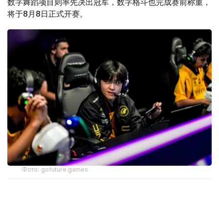
数字舞蹈项目则率先决出冠军，数字格斗也完成赛前称重，
将于8月8日正式开赛。
Фото: gofuture.games
经过连续数日的争夺，“未来运动会—2026”赛事重心正由
晋级之争转向冠军争夺。