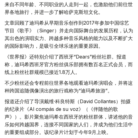
来自不同年龄、不同职业的人走到一起，也激励他们前往世
界各地旅行，并进一步了解哈萨克斯坦文化。
文章回顾了迪玛希从早期音乐创作到2017年参加中国综艺
节目《歌手》（Singer）并走向国际舞台的发展历程，认为
其出色的演唱实力、跨越多种音乐风格的能力以及不断扩大
的国际影响力，是吸引全球乐迷的重要原因。
《世界报》还特别介绍了西班牙“Dears”粉丝社群。报道
称，迪玛希西班牙官方粉丝俱乐部拥有数百名正式会员，而
线上粉丝社群规模已接近1.8万人。
不少粉丝还会专程前往世界各地观看迪玛希演唱会，并将这
种跨国追随偶像演出的旅行戏称为“迪玛希旅游”。
报道还介绍了导演戴维·科良特斯（David Collantes）拍摄
的纪录片《Al compás de su voz》（《伴随他的歌
声》）。影片聚焦迪玛希在西班牙的粉丝群体，讲述他的音
乐如何跨越国界，连接不同国家的人们，并成为他们生活中
的重要组成部分。该纪录片计划于今年9月上映。