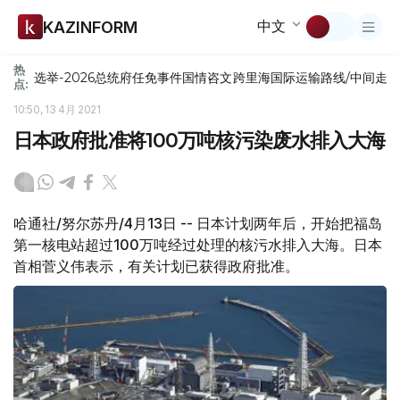
中文
KAZINFORM
热
选举-2026
总统府
任免
事件
国情咨文
跨里海国际运输路线/中间走
点:
10:50, 13 4月 2021
日本政府批准将100万吨核污染废水排入大海
哈通社/努尔苏丹/4月13日 -- 日本计划两年后，开始把福岛
第一核电站超过100万吨经过处理的核污水排入大海。日本
首相菅义伟表示，有关计划已获得政府批准。