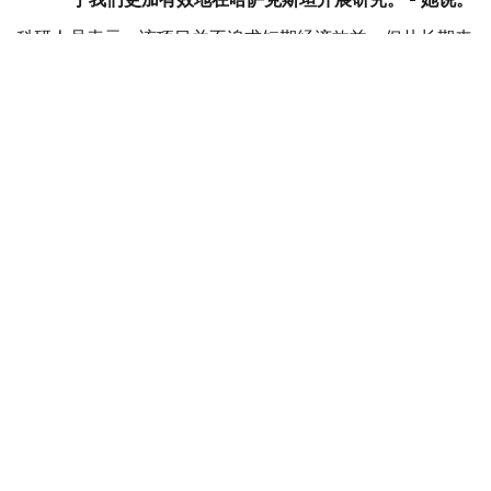
科研人员表示，该项目并不追求短期经济效益，但从长期来
看，相关研究有望为培育抗病虫害、适应气候变化的农作物
新品种提供基础，从而增强粮食安全保障能力，并推动农业
可持续发展。
环保
日本
哈萨克斯坦
达娜 努尔巴克提
编译
18:04, 06 8月 2026
阿拉木图首座日本花园即将开建 计划明年樱
花季正式开放