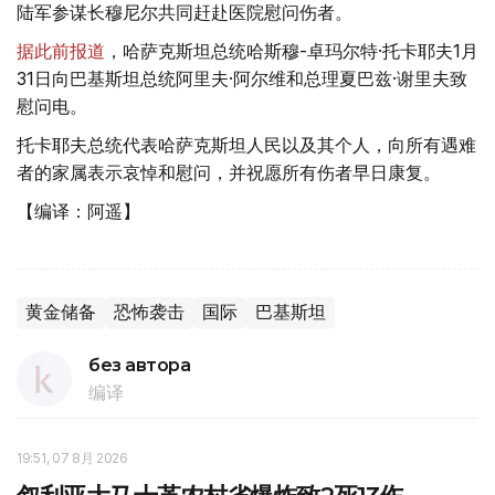
陆军参谋长穆尼尔共同赶赴医院慰问伤者。
据此前报道
，哈萨克斯坦总统哈斯穆-卓玛尔特·托卡耶夫1月
31日向巴基斯坦总统阿里夫·阿尔维和总理夏巴兹·谢里夫致
慰问电。
托卡耶夫总统代表哈萨克斯坦人民以及其个人，向所有遇难
者的家属表示哀悼和慰问，并祝愿所有伤者早日康复。
【编译：阿遥】
黄金储备
恐怖袭击
国际
巴基斯坦
без автора
编译
19:51, 07 8月 2026