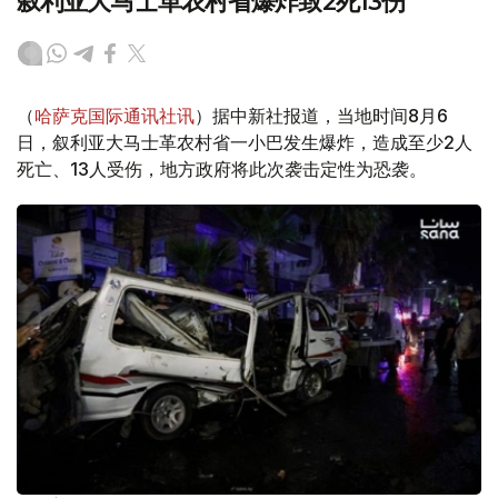
叙利亚大马士革农村省爆炸致2死13伤
（
哈萨克国际通讯社讯
）据中新社报道，当地时间8月6
日，叙利亚大马士革农村省一小巴发生爆炸，造成至少2人
死亡、13人受伤，地方政府将此次袭击定性为恐袭。