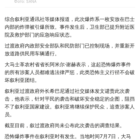
Фото: SANA
综合叙利亚通讯社等媒体报道，此次爆炸系一枚安放在巴士
内部的炸弹被引爆所致。事件发生后，卫生部已提升附近医
院及救护部门的应急响应状态。
过渡政府内政部安全部队和民防部门已控制现场，并重新开
放道路供民用车辆通行。
大马士革农村省省长阿米尔·谢赫表示，这起恐怖爆炸事件
的所有涉案人员都难逃法律严惩，此类恐怖主义行径不会破
坏叙利亚团结。
叙利亚过渡政府外长希巴尼通过社交媒体发文谴责此次袭
击，他表示，针对平民的袭击和破坏安全稳定的企图，阻挡
不了叙利亚国家建设。叙利亚将继续保护民众，追查涉案人
员。
截至目前，叙过渡政府尚未公布此次袭击的调查结果。
恐怖爆炸事件在叙利亚时有发生。当地时间7月7日，大马