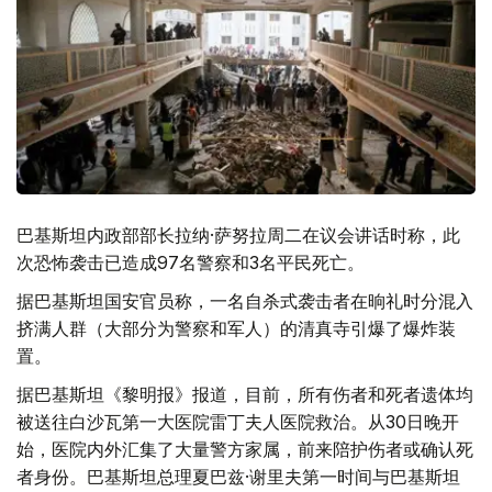
巴基斯坦内政部部长拉纳·萨努拉周二在议会讲话时称，此
次恐怖袭击已造成97名警察和3名平民死亡。
据巴基斯坦国安官员称，一名自杀式袭击者在晌礼时分混入
挤满人群（大部分为警察和军人）的清真寺引爆了爆炸装
置。
据巴基斯坦《黎明报》报道，目前，所有伤者和死者遗体均
被送往白沙瓦第一大医院雷丁夫人医院救治。从30日晚开
始，医院内外汇集了大量警方家属，前来陪护伤者或确认死
者身份。巴基斯坦总理夏巴兹·谢里夫第一时间与巴基斯坦