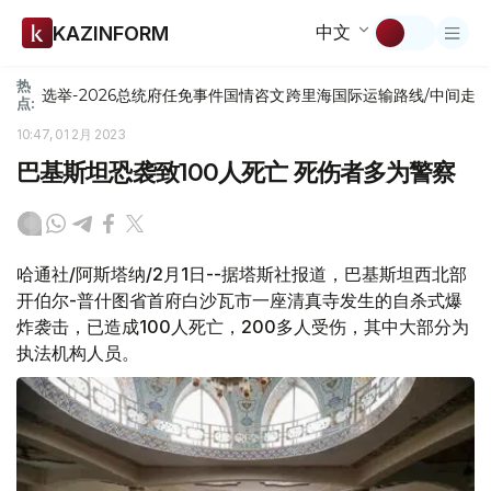
中文
KAZINFORM
热
选举-2026
总统府
任免
事件
国情咨文
跨里海国际运输路线/中间走
点:
10:47, 01 2月 2023
巴基斯坦恐袭致100人死亡 死伤者多为警察
哈通社/阿斯塔纳/2月1日--据塔斯社报道，巴基斯坦西北部
开伯尔-普什图省首府白沙瓦市一座清真寺发生的自杀式爆
炸袭击，已造成100人死亡，200多人受伤，其中大部分为
执法机构人员。