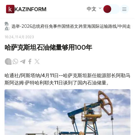
中文
KAZINFORM
热
选举-2026
总统府
任免
事件
国情咨文
跨里海国际运输路线/中间走
点:
16:24, 11 4月 2023
哈萨克斯坦石油储量够用100年
哈通社/阿斯塔纳/4月11日--哈萨克斯坦新任能源部长阿勒马
斯阿达姆·萨特哈利耶夫11日谈到了国内石油储量。