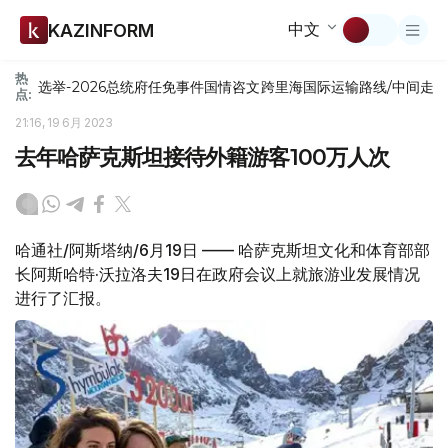
中文
KAZINFORM
热
选举-2026
总统府
任免
事件
国情咨文
跨里海国际运输路线/中间走
点:
21:16, 19 6月 2023
去年哈萨克斯坦接待外籍游客100万人次
哈通社/阿斯塔纳/6月19日 —— 哈萨克斯坦文化和体育部部
长阿斯哈特·沃拉洛夫19日在政府会议上就旅游业发展情况
进行了汇报。