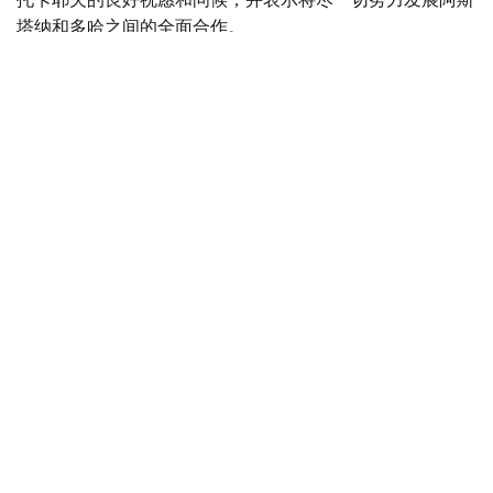
塔纳和多哈之间的全面合作。
最后，双方强调了进一步发展已建立的战略伙伴关系的重要
性，并同意进一步加强在各个领域的互利合作。
Photo credit: Kazakh Foreign Ministry