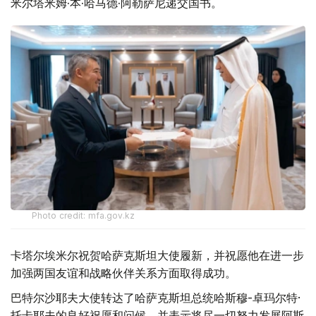
米尔塔米姆·本·哈马德·阿勒萨尼递交国书。
Photo credit: mfa.gov.kz
卡塔尔埃米尔祝贺哈萨克斯坦大使履新，并祝愿他在进一步
加强两国友谊和战略伙伴关系方面取得成功。
巴特尔沙耶夫大使转达了哈萨克斯坦总统哈斯穆-卓玛尔特·
托卡耶夫的良好祝愿和问候，并表示将尽一切努力发展阿斯