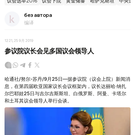
议会选举2016
议会下院
黄金储备
哈萨克斯坦
中央选
без автора
编译
12:21, 25 9月 2019
参议院议长会见多国议会领导人
哈通社/努尔-苏丹/9月25日—据参议院（议会上院）新闻消
息，在第四届欧亚国家议长会议框架内，议长达丽哈·纳扎
尔巴耶娃25日与吉尔吉斯斯坦、白俄罗斯、阿曼、卡塔尔
和土耳其议会领导人举行会谈。