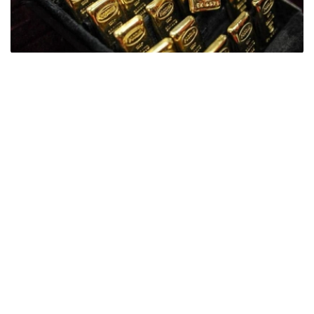
Фото: ӨзА
季度报告显示，哈萨克斯坦国家银行黄金储备增加了15吨。
波兰是2026年第二季度最大的黄金买家。该国在2026年第
二季度增加了51吨黄金储备。
中国购买了33吨黄金，乌兹别克斯坦购买了16吨，哈萨克
斯坦购买了15吨。约旦和捷克共和国的中央银行也分别增加
了6吨黄金储备。
全球各国央行在第二季度共购买了约289吨黄金，比2025年
同期增长了62%。去年同期，黄金购买量约为178吨。
世界黄金协会称，黄金需求的增长受到地缘政治不确定性、
本季度贵金属价格下跌，以及各国寻求国际储备多元化等因
素的影响。