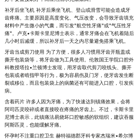
补牙后坐飞机 补牙后乘坐飞机、登山或滑雪可能会造成牙
齿疼痛。主要原因是高度变化、气压改变，会导致牙齿填充
材料中产生微小的气囊，而引发"航空性牙痛"或"气压性牙
痛"。卢克•卡斯卡里尼博士表示，通常牙痛会在飞机着陆后
几小时后减缓，所以补牙后一天之内尽量避免搭乘飞机。
牙齿当成剪刀使用 为了方便，很多人习惯用牙齿开瓶盖或
撕开包装袋等，将牙齿做为工具使用。伦敦国王学院口腔外
科教授塔拉•兰顿博士发现，用牙齿取代剪刀咬线头、撕开
包装或者啃指甲等行为，极为容易伤及门牙，使牙齿发生断
裂或移位，而且包装袋上的病菌还有可能进入口腔，引发疾
病。
含着药片 许多人因为牙痛，为了快速达到镇痛效果，会将
阿司匹灵咬碎或者直接咬在疼痛的牙齿上。不过，卡斯卡里
尼博士表示，此镇痛法易烧坏口腔敏感的软组织，建议吞服
阿斯匹灵，也能缓解牙痛。
怀孕时不注重口腔卫生 赫特福德郡牙科专家杰瑞米•希尔博