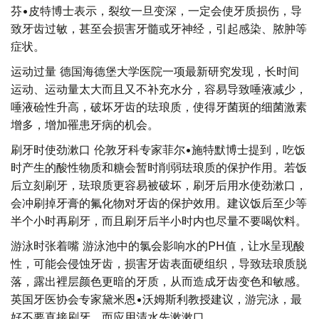
芬•皮特博士表示，裂纹一旦变深，一定会使牙质损伤，导
致牙齿过敏，甚至会损害牙髓或牙神经，引起感染、脓肿等
症状。
运动过量 德国海德堡大学医院一项最新研究发现，长时间
运动、运动量太大而且又不补充水分，容易导致唾液减少，
唾液硷性升高，破坏牙齿的珐琅质，使得牙菌斑的细菌激素
增多，增加罹患牙病的机会。
刷牙时使劲漱口 伦敦牙科专家菲尔•施特默博士提到，吃饭
时产生的酸性物质和糖会暂时削弱珐琅质的保护作用。若饭
后立刻刷牙，珐琅质更容易被破坏，刷牙后用水使劲漱口，
会冲刷掉牙膏的氟化物对牙齿的保护效用。建议饭后至少等
半个小时再刷牙，而且刷牙后半小时内也尽量不要喝饮料。
游泳时张着嘴 游泳池中的氯会影响水的PH值，让水呈现酸
性，可能会侵蚀牙齿，损害牙齿表面硬组织，导致珐琅质脱
落，露出裡层颜色更暗的牙质，从而造成牙齿变色和敏感。
英国牙医协会专家黛米恩•沃姆斯利教授建议，游完泳，最
好不要直接刷牙，而应用清水先漱漱口。