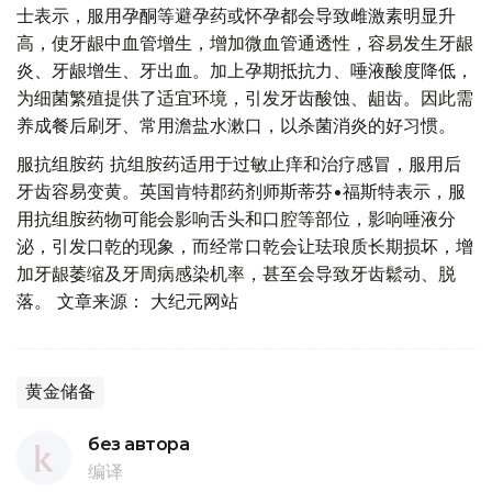
士表示，服用孕酮等避孕药或怀孕都会导致雌激素明显升
高，使牙龈中血管增生，增加微血管通透性，容易发生牙龈
炎、牙龈增生、牙出血。加上孕期抵抗力、唾液酸度降低，
为细菌繁殖提供了适宜环境，引发牙齿酸蚀、龃齿。因此需
养成餐后刷牙、常用澹盐水漱口，以杀菌消炎的好习惯。
服抗组胺药 抗组胺药适用于过敏止痒和治疗感冒，服用后
牙齿容易变黄。英国肯特郡药剂师斯蒂芬•福斯特表示，服
用抗组胺药物可能会影响舌头和口腔等部位，影响唾液分
泌，引发口乾的现象，而经常口乾会让珐琅质长期损坏，增
加牙龈萎缩及牙周病感染机率，甚至会导致牙齿鬆动、脱
落。 文章来源： 大纪元网站
黄金储备
без автора
编译