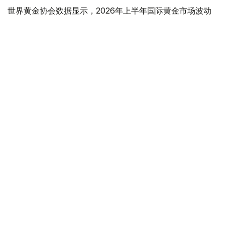
世界黄金协会数据显示，2026年上半年国际黄金市场波动
明显。今年1月，国际金价曾12次刷新历史纪录，最高升至
每金衡盎司5405美元；但到6月，金价一度回落至每金衡盎
司4002美元。
世界黄金协会表示，下半年黄金价格走势将主要受到地缘政
治局势、利率变化以及投资者市场情绪等因素影响。
在当前市场环境保持不变的情况下，预计到今年年底，国际
金价将围绕每金衡盎司4100美元上下约5%的区间波动。
黄金储备
经济
木合塔尔 木拉提
编译
11:51, 03 7月 2026