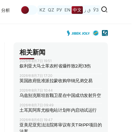
KZ
QZ
РУ
EN
中文
ق ز
ЎЗ
分析
相关新闻
2026年8月7日 19:51
叙利亚大马士革农村省爆炸致2死13伤
2026年8月7日 17:20
英国政府批准派拉蒙收购华纳兄弟交易
2026年8月7日 10:44
乌兹别克斯坦首颗卫星在中国成功发射升空
2026年8月7日 09:49
土耳其阿库尤核电站计划年内启动试运行
2026年8月6日 19:47
亚美尼亚宪法法院将审议有关TRIPP项目的
法案