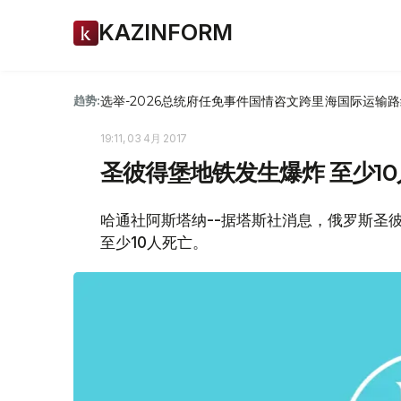
KAZINFORM
选举-2026
总统府
任免
事件
国情咨文
跨里海国际运输路
趋势:
19:11, 03 4月 2017
圣彼得堡地铁发生爆炸 至少1
哈通社阿斯塔纳--据塔斯社消息，俄罗斯圣
至少10人死亡。