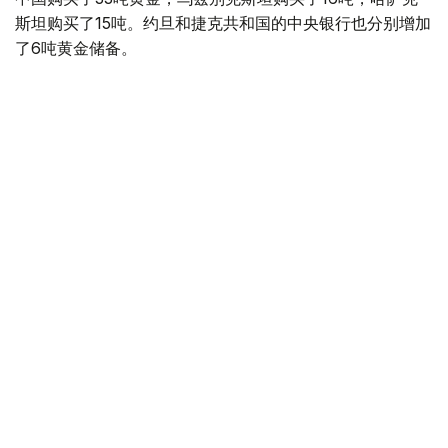
斯坦购买了15吨。约旦和捷克共和国的中央银行也分别增加
了6吨黄金储备。
全球各国央行在第二季度共购买了约289吨黄金，比2025年
同期增长了62%。去年同期，黄金购买量约为178吨。
世界黄金协会称，黄金需求的增长受到地缘政治不确定性、
本季度贵金属价格下跌，以及各国寻求国际储备多元化等因
素的影响。
根据该协会进行的一项调查，89%的央行行长预计未来一
年全球黄金储备量将会增加。45%的受访者表示，他们的
国家计划增加黄金储备。
黄金储备
哈萨克斯坦
经济
央行
金融
木合塔尔 哈力木拉
编译